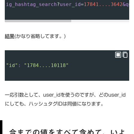
ig_hashtag_search
?
user_id
=
17841....3642
&q
=
結果
(かなり省略してます。)
"id"
:
"1784....10118"
一応引数として、user_idを使うのですが、どのuser_id
にしても、ハッシュタグIDは同値になります。
今までの値をすべて含めて、いよ