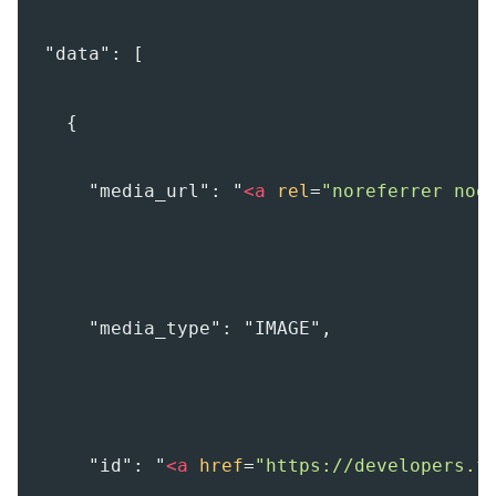
  "data": [
    {
      "media_url": "
<
a
rel
=
"noreferrer noo
      "media_type": "IMAGE",
      "id": "
<
a
href
=
"https://developers.f