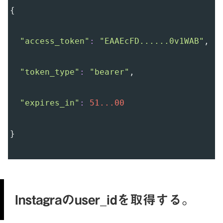
{
"access_token"
:
"EAAEcFD......0v1WAB"
,
"token_type"
:
"bearer"
,
"expires_in"
:
51...00
}
Instagraのuser_idを取得する。