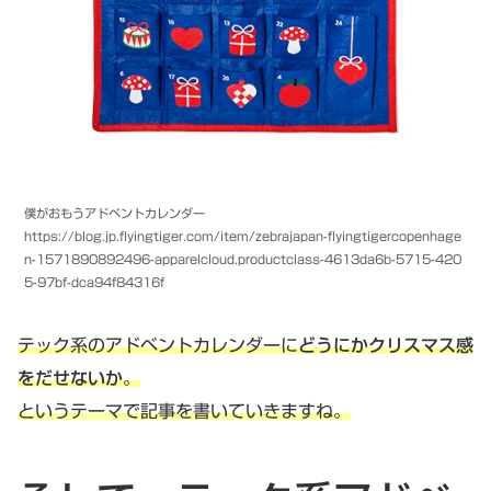
僕がおもうアドベントカレンダー
https://blog.jp.flyingtiger.com/item/zebrajapan-flyingtigercopenhage
n-1571890892496-apparelcloud.productclass-4613da6b-5715-420
5-97bf-dca94f84316f
テック系のアドベントカレンダーに
どうにかクリスマス感
をだせないか
。
というテーマで記事を書いていきますね。