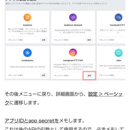
その後メニューに戻り、詳細画面から、
設定 > ベーシッ
ク
に遷移します。
アプリID
と
app secret
を
メモします。
これは後のAPIの引数として使用するので、必ずメモして