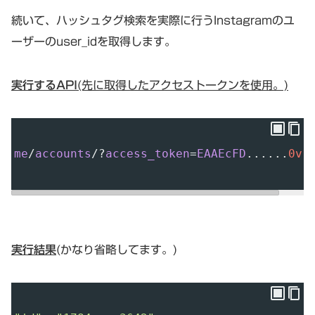
続いて、ハッシュタグ検索を実際に行うInstagramのユ
ーザーのuser_idを取得します。
実行するAPI
(先に取得したアクセストークンを使用。)
me
/
accounts
/
?
access_token
=
EAAEcFD
......
0v1
実行結果
(かなり省略してます。)