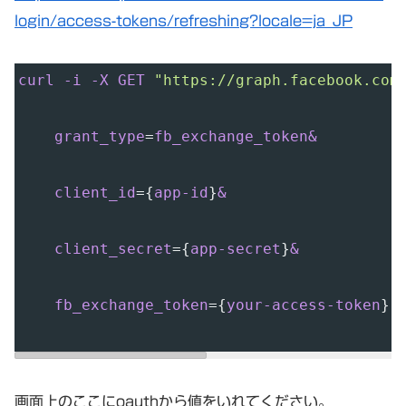
login/access-tokens/refreshing?locale=ja_JP
curl
-i
-X
GET
"https://graph.facebook.com
grant_type
=
fb_exchange_token&
client_id
=
{
app-id
}
&
client_secret
=
{
app-secret
}
&
fb_exchange_token
=
{
your-access-token
}
"
画面上のここにoauthから値をいれてください。