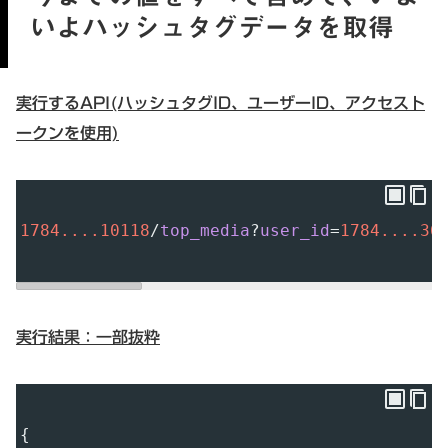
いよハッシュタグデータを取得
実行するAPI(ハッシュタグID、ユーザーID、アクセスト
ークンを使用)
1784....10118
/
top_media
?
user_id
=
1784....36
実行結果：一部抜粋
{