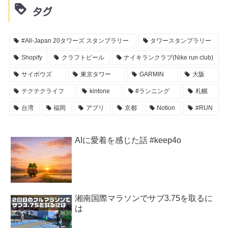
タグ
#All-Japan 20タワーズ スタンプラリー
タワースタンプラリー
Shopify
クラフトビール
ナイキランクラブ(Nike run club)
サイボウズ
東京タワー
GARMIN
大阪
テクテクライフ
kintone
#ランニング
札幌
台湾
福岡
アプリ
京都
Notion
#RUN
AIに愛着を感じた話 #keep4o
湘南国際マラソンでサブ3.75を取るに
は