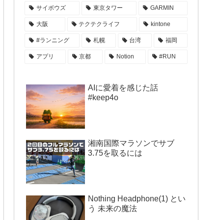
サイボウズ
東京タワー
GARMIN
大阪
テクテクライフ
kintone
#ランニング
札幌
台湾
福岡
アプリ
京都
Notion
#RUN
AIに愛着を感じた話
#keep4o
湘南国際マラソンでサブ
3.75を取るには
Nothing Headphone(1) とい
う 未来の魔法