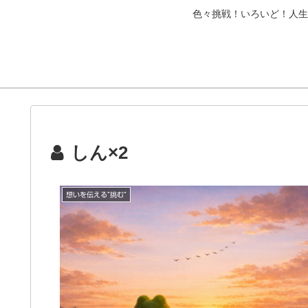
色々挑戦！いろいど！人生
しん×2
想いを伝える”挑む”