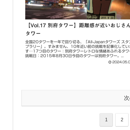
【Vol.17 別府タワー】距離感が近いおじさ
タワー
全国20タワーを一年で回り切る、「All-Japanタワーズ スタ
プラリー」。すみません、10年近い前の挑戦を記事化してい
す…17つ目のタワー：別府タワーレトロな情緒あふれるタワ
挑戦日：2015年8月30日今回のタワーは別府タワー。...
2024.05.
次
1
2