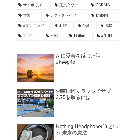
サイボウズ
東京タワー
GARMIN
大阪
テクテクライフ
kintone
#ランニング
札幌
台湾
福岡
アプリ
京都
Notion
#RUN
AIに愛着を感じた話
#keep4o
湘南国際マラソンでサブ
3.75を取るには
Nothing Headphone(1) とい
う 未来の魔法