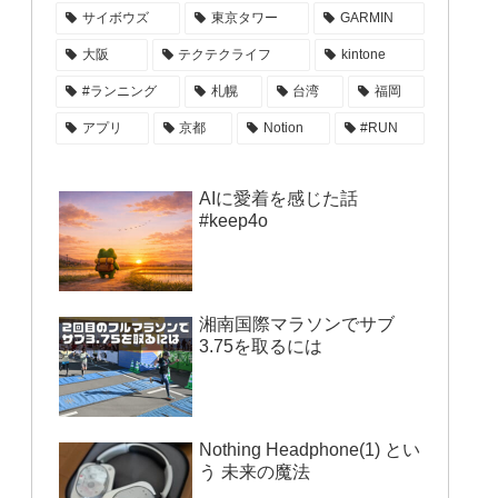
サイボウズ
東京タワー
GARMIN
大阪
テクテクライフ
kintone
#ランニング
札幌
台湾
福岡
アプリ
京都
Notion
#RUN
AIに愛着を感じた話
#keep4o
湘南国際マラソンでサブ
3.75を取るには
Nothing Headphone(1) とい
う 未来の魔法