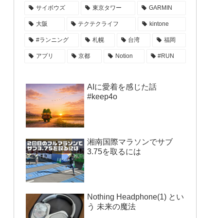
サイボウズ
東京タワー
GARMIN
大阪
テクテクライフ
kintone
#ランニング
札幌
台湾
福岡
アプリ
京都
Notion
#RUN
AIに愛着を感じた話
#keep4o
湘南国際マラソンでサブ
3.75を取るには
Nothing Headphone(1) とい
う 未来の魔法