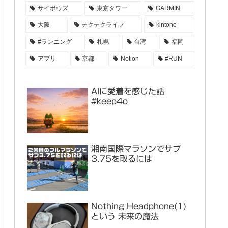
サイボウズ
東京タワー
GARMIN
大阪
テクテクライフ
kintone
#ランニング
札幌
台湾
福岡
アプリ
京都
Notion
#RUN
AIに愛着を感じた話
#keep4o
湘南国際マラソンでサブ
3.75を取るには
Nothing Headphone(1)
という 未来の魔法