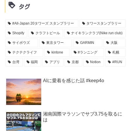
タグ
#All-Japan 20タワーズ スタンプラリー
タワースタンプラリー
Shopify
クラフトビール
ナイキランクラブ(Nike run club)
サイボウズ
東京タワー
GARMIN
大阪
テクテクライフ
kintone
#ランニング
札幌
台湾
福岡
アプリ
京都
Notion
#RUN
AIに愛着を感じた話 #keep4o
湘南国際マラソンでサブ3.75を取るに
は