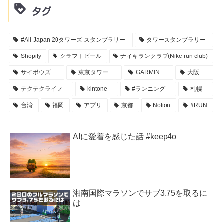
タグ
#All-Japan 20タワーズ スタンプラリー
タワースタンプラリー
Shopify
クラフトビール
ナイキランクラブ(Nike run club)
サイボウズ
東京タワー
GARMIN
大阪
テクテクライフ
kintone
#ランニング
札幌
台湾
福岡
アプリ
京都
Notion
#RUN
AIに愛着を感じた話 #keep4o
湘南国際マラソンでサブ3.75を取るに
は