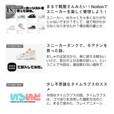
まるで靴屋さんみたい！Notionで
その他の”挑む”
スニーカーを楽しく管理しよう！
スニーカー。めちゃくちゃ多くなりがち
じゃないですか？そして、捨て時がわか
らなくなりませんか？僕は靴の裏とか、
破れ具合をみて捨てるか決めてます。笑
あまりに、気分で捨てているので、スニ
ーカーをNotionで管理してみようと思い
ました！完成形はこ...
スニーカーダンクで、モアテンを
その他の”挑む”
買った話。
おしゃれは足元から。楽に使える靴もい
いけど、気分が上がる靴が欲しい。とい
うことで今回は、普段買わない場所で、
靴を買った話です。モアテンを購入する
までの気持ち。(飛ばしてもOK)95年Air
MAXの大ブームのときに小学生だった
僕。エアマック...
少し不思議なタイムラプスのスス
その他の”挑む”
メ
今回はタイムラプスの話。タイムラプス
は、コマ送りを活用した撮影方法のこ
と。まるで昔みた、クレイアニメーショ
ンみたいな世界や、少し早送りしたよう
な不思議な動画が取れます。 この投稿を