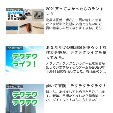
Instagramで見る dji osmo action の...
2021買ってよかったものランキ
その他の”挑む”
ング
物欲は正義！皆さん、買い物してます
か？まだまだ気軽に外出できないので、
買い物楽しみたくなりますよね。そんな
僕の、今年の買ってよかったものランキ
ングです！2021年買ってよかったもの
ランキングGLOBAL ペティーナイフ
★★★★★ キッチン用...
あなただけの白地図を塗ろう！前
その他の”挑む”
作ガチ勢が、テクテクライフを語
ってみた。
テクテクテクテクというゲームを皆さん
知っていますか？そのゲームが2020年
10月1日に復活しました。復活後のゲー
ム名は、テクテクライフ。このゲームが
復活してくれて、こんなにうれしいこと
はないです！今回は、このテクテクライ
歩いて冒険！テクテクテクテク！
その他の”挑む”
フの魅力を語らせてく...
皆さん、あけましておめでとうございま
す。新年、目標たてました？健康第一と
か、ダイエット！なんて方も多いんじゃ
ないでしょうか？僕もなんとなく健康と
思っていたのですが、モチベーションが
難しいんですよね。今回は、友達から教