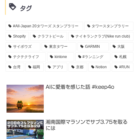
タグ
#All-Japan 20タワーズ スタンプラリー
タワースタンプラリー
Shopify
クラフトビール
ナイキランクラブ(Nike run club)
サイボウズ
東京タワー
GARMIN
大阪
テクテクライフ
kintone
#ランニング
札幌
台湾
福岡
アプリ
京都
Notion
#RUN
AIに愛着を感じた話 #keep4o
湘南国際マラソンでサブ3.75を取る
には