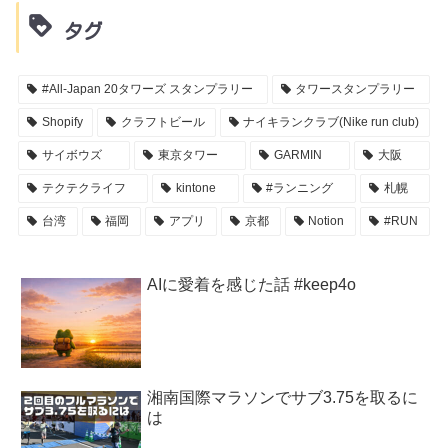
タグ
#All-Japan 20タワーズ スタンプラリー
タワースタンプラリー
Shopify
クラフトビール
ナイキランクラブ(Nike run club)
サイボウズ
東京タワー
GARMIN
大阪
テクテクライフ
kintone
#ランニング
札幌
台湾
福岡
アプリ
京都
Notion
#RUN
AIに愛着を感じた話 #keep4o
湘南国際マラソンでサブ3.75を取るに
は