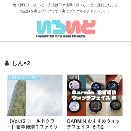
色々挑戦！いろいど！人生は日々挑戦！様々なことに挑戦したこと
の記録を綴るブログです！実はブログも初チャレンジ。。
しん×2
全国20タワーに”挑む”
未分類
【Vol.15 ゴールドタワ
GARMIN おすすめウォッ
ー】豪華絢爛？ファミリ
チフェイス その2