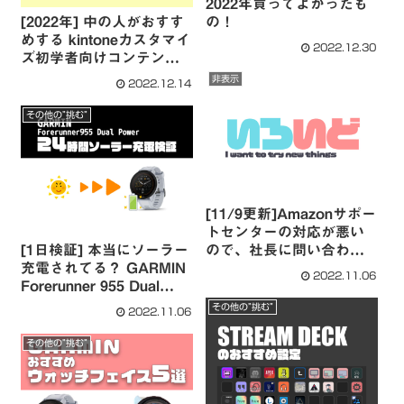
2022年買ってよかったも
[2022年] 中の人がおすす
の！
めする kintoneカスタマイ
2022.12.30
ズ初学者向けコンテンツ
まとめ！
非表示
2022.12.14
その他の”挑む”
[11/9更新]Amazonサポー
トセンターの対応が悪い
[1日検証] 本当にソーラー
ので、社長に問い合わせ
充電されてる？ GARMIN
した話
2022.11.06
Forerunner 955 Dual
Power
その他の”挑む”
2022.11.06
その他の”挑む”