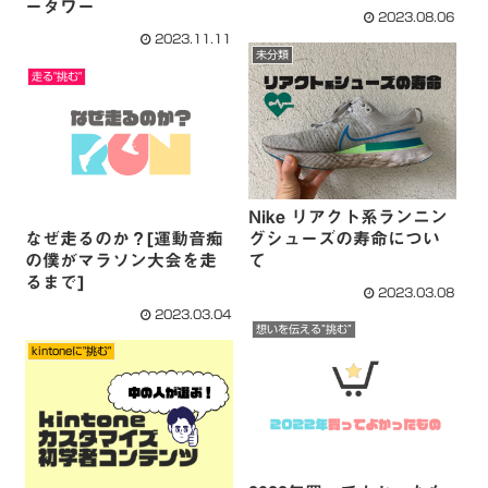
ータワー
2023.08.06
2023.11.11
未分類
走る"挑む"
Nike リアクト系ランニン
なぜ走るのか？[運動音痴
グシューズの寿命につい
の僕がマラソン大会を走
て
るまで]
2023.03.08
2023.03.04
想いを伝える”挑む”
kintoneに"挑む"