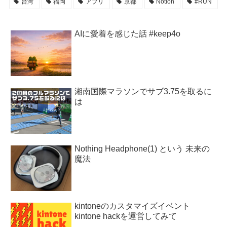
台湾
福岡
アプリ
京都
Notion
#RUN
AIに愛着を感じた話 #keep4o
湘南国際マラソンでサブ3.75を取るに
は
Nothing Headphone(1) という 未来の
魔法
kintoneのカスタマイズイベント
kintone hackを運営してみて