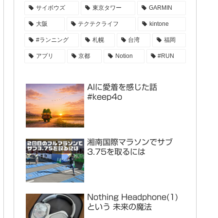
サイボウズ
東京タワー
GARMIN
大阪
テクテクライフ
kintone
#ランニング
札幌
台湾
福岡
アプリ
京都
Notion
#RUN
AIに愛着を感じた話
#keep4o
湘南国際マラソンでサブ
3.75を取るには
Nothing Headphone(1)
という 未来の魔法