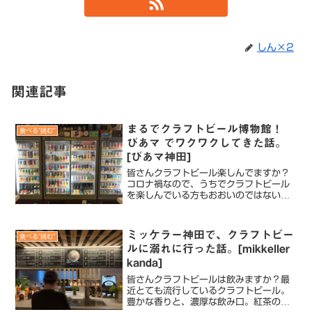
しん×2
関連記事
まるでクラフトビール博物館！
食べる”挑む”
びあマ でワクワクしてきた話。
[びあマ神田]
皆さんクラフトビール楽しんでますか？
コロナ禍なので、うちでクラフトビール
を楽しんでいる方もおおいのではないで
しょうか？家で楽しむためのクラフトビ
ールを探すなら、おすすめなのが "びあ
マ"。びあマは、ビアマーケットの略。マ
ミッケラー神田で、クラフトビー
食べる”挑む”
ーケットの名にまけな...
ルに溺れに行った話。[mikkeller
kanda]
皆さんクラフトビールは飲みますか？最
近とても流行しているクラフトビール。
豊かな香りと、濃厚な飲み口。紅茶のよ