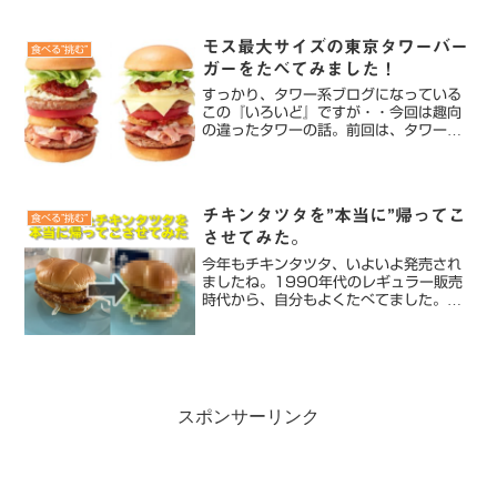
うでもあるし、ワインのような飲み口、
香りを感じることができます。※ビール
が好きな方や、ワインが好きな方はクラ
モス最大サイズの東京タワーバー
食べる”挑む”
フトビール特におすすめで...
ガーをたべてみました！
すっかり、タワー系ブログになっている
この『いろいど』ですが・・今回は趣向
の違ったタワーの話。前回は、タワーに
登れる話を話しましたが・・・食べれる
東京タワーがあるのご存知でしょうか？
東京タワーでしか食べれない、モスバー
ガーの本格バーガーモスバ...
チキンタツタを”本当に”帰ってこ
食べる”挑む”
させてみた。
今年もチキンタツタ、いよいよ発売され
ましたね。1990年代のレギュラー販売
時代から、自分もよくたべてました。チ
キンの柔らかさ、肉のジューシーさ、さ
っぱりとしたソース、キャベツのシャキ
シャキ感。すべてが考えれてるメニュー
です。でも・・あれ？小...
スポンサーリンク