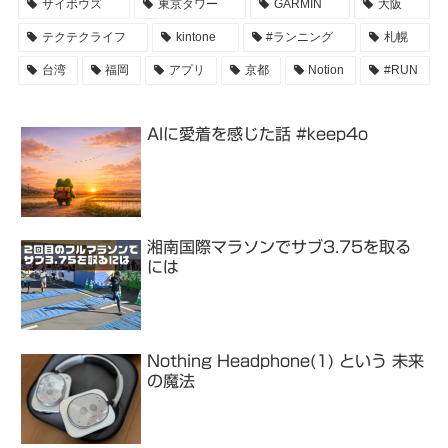
サイボウズ
東京タワー
GARMIN
大阪
テクテクライフ
kintone
#ランニング
札幌
台湾
福岡
アプリ
京都
Notion
#RUN
AIに愛着を感じた話 #keep4o
湘南国際マラソンでサブ3.75を取る
には
Nothing Headphone(1) という 未来
の魔法