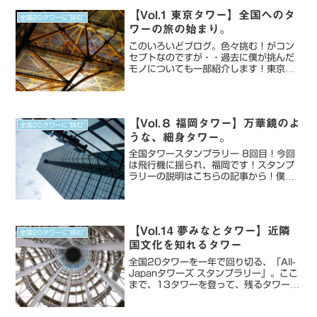
ッシュな人。やっぱり、空...
【Vol.1 東京タワー】全国へのタ
全国20タワーに”挑む”
ワーの旅の始まり。
このいろいどブログ。色々挑む！がコン
セプトなのですが・・過去に僕が挑んだ
モノについても一部紹介します！東京タ
ワーが好きすぎて..全国へのタワーの旅の
始まり。皆さん、東京タワーすきです
か？僕は東京タワーが好きすぎて。東京
タワーをみるたび、ニコ...
【Vol.８ 福岡タワー】万華鏡のよ
全国20タワーに”挑む”
うな、細身タワー。
全国タワースタンプラリー 8回目！今回
は飛行機に揺られ、福岡です！スタンプ
ラリーの説明はこちらの記事から！僕の
めんたいこ。これ、氷川きよしさんは、
こんなコピーで使われているとはおもっ
てなかったんだろうなぁ。なんだか意味
深だもの。そんな、特徴...
【Vol.14 夢みなとタワー】近隣
全国20タワーに”挑む”
国文化を知れるタワー
全国20タワーを一年で回り切る、「All-
Japanタワーズ スタンプラリー」。ここ
まで、13タワーを登って、残るタワーは
7タワー。今回は一気に数タワー回りま
す。まさに大人のスタンプラリー。まず