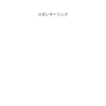
は鳥取に向かいます。鳥取は、鬼太郎空
港が玄関口...
スポンサーリンク