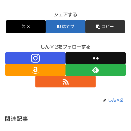
シェアする
X
はてブ
コピー
しん×2をフォローする
しん×2
関連記事