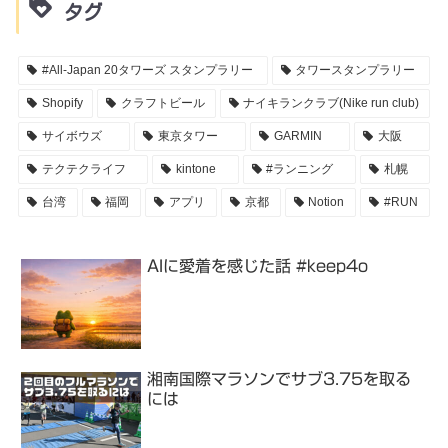
タグ
#All-Japan 20タワーズ スタンプラリー
タワースタンプラリー
Shopify
クラフトビール
ナイキランクラブ(Nike run club)
サイボウズ
東京タワー
GARMIN
大阪
テクテクライフ
kintone
#ランニング
札幌
台湾
福岡
アプリ
京都
Notion
#RUN
AIに愛着を感じた話 #keep4o
湘南国際マラソンでサブ3.75を取る
には