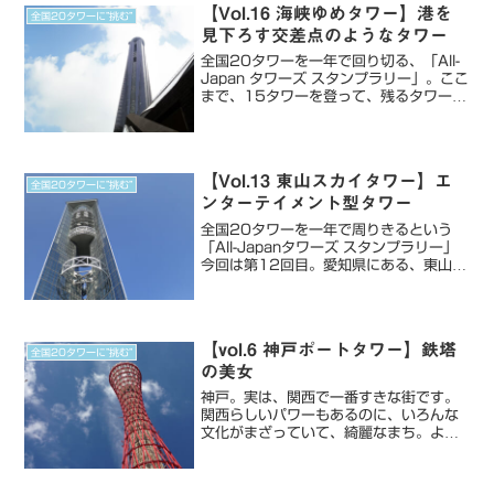
【Vol.16 海峡ゆめタワー】港を
全国20タワーに”挑む”
見下ろす交差点のようなタワー
全国20タワーを一年で回り切る、「All-
Japan タワーズ スタンプラリー」。ここ
まで、15タワーを登って、残るタワーは
6タワー。鳥取、香川、山口、大分とい
っきに回ったときの記録です。16つ目の
タワー：海峡ゆめタワー 挑戦日：2015
年...
【Vol.13 東山スカイタワー】エ
全国20タワーに”挑む”
ンターテイメント型タワー
全国20タワーを一年で周りきるという
「All-Japanタワーズ スタンプラリー」
今回は第12回目。愛知県にある、東山ス
カイタワー。12つ目のタワー：東山スカ
イタワーのっぴーたちとの出会い 挑戦
日：2015年8月1日名古屋栄の喧騒か
ら、少し...
【vol.6 神戸ポートタワー】鉄塔
全国20タワーに”挑む”
の美女
神戸。実は、関西で一番すきな街です。
関西らしいパワーもあるのに、いろんな
文化がまざっていて、綺麗なまち。よく
横浜をコンパクトにした街とかいわれる
けど、決してそんなことない。山あいの
美しさと、食べ物の美味しさ、エネルギ