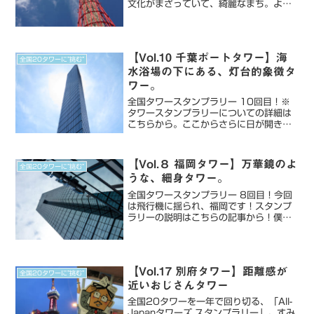
文化がまざっていて、綺麗なまち。よく
横浜をコンパクトにした街とかいわれる
けど、決してそんなことない。山あいの
美しさと、食べ物の美味しさ、エネルギ
ッシュな人。やっぱり、空...
【Vol.10 千葉ポートタワー】海
全国20タワーに”挑む”
水浴場の下にある、灯台的象徴タ
ワー。
全国タワースタンプラリー 10回目！※
タワースタンプラリーについての詳細は
こちらから。ここからさらに日が開きま
す。タワースタンプラリーは、1年が期
限なので、実は一ヶ月に1つは最低タワ
ーにいっていないと達成できません。そ
【Vol.８ 福岡タワー】万華鏡のよ
全国20タワーに”挑む”
んな焦燥感の中、いった...
うな、細身タワー。
全国タワースタンプラリー 8回目！今回
は飛行機に揺られ、福岡です！スタンプ
ラリーの説明はこちらの記事から！僕の
めんたいこ。これ、氷川きよしさんは、
こんなコピーで使われているとはおもっ
てなかったんだろうなぁ。なんだか意味
深だもの。そんな、特徴...
【Vol.17 別府タワー】距離感が
全国20タワーに”挑む”
近いおじさんタワー
全国20タワーを一年で回り切る、「All-
Japanタワーズ スタンプラリー」。すみ