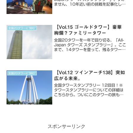
ません、10年近い前の挑戦を記事化して
います…17つ目のタワー：別府タワーレ
トロな情緒あふれるタワー 挑戦日：
2015年8月30日今回のタワーは別府タ
ワー。...
【Vol.15 ゴールドタワー】豪華
全国20タワーに”挑む”
絢爛？ファミリータワー
全国20タワーを一年で回り切る、「All-
Japan タワーズ スタンプラリー」。ここ
まで、14タワーを登って、残るタワーは
6タワー。タワーをいっきに巡る予定だ
ったので、前回の鳥取の夢みなとタワー
から、移動して香川へ。15つ目のタワ
ー：ゴー...
【Vol.12 ツインアーチ138】突如
全国20タワーに”挑む”
広がる未来。
全国タワースタンプラリー 12回目！※
タワースタンプラリーについての詳細は
こちらから。ついにこのタワーの旅も、
除々に関東圏から抜けていきます。東京
から弾丸日帰りタワーの旅です。今回
は、愛知県のツインアーチ138。いつも
は、ポートタワーとか、...
スポンサーリンク