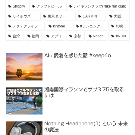
Shopify
クラフトビール
ナイキランクラブ(Nike run club)
サイボウズ
東京タワー
GARMIN
大阪
テクテクライフ
kintone
#ランニング
札幌
台湾
福岡
アプリ
京都
Notion
#RUN
AIに愛着を感じた話 #keep4o
湘南国際マラソンでサブ3.75を取る
には
Nothing Headphone(1) という 未来
の魔法