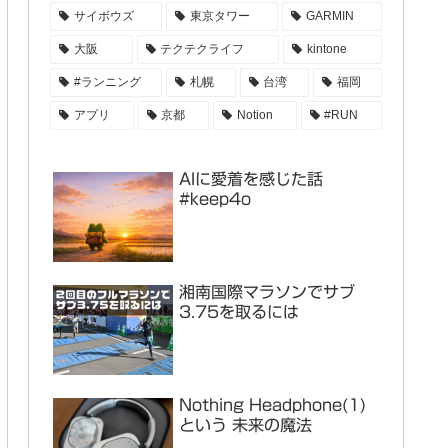
サイボウズ
東京タワー
GARMIN
大阪
テクテクライフ
kintone
#ランニング
札幌
台湾
福岡
アプリ
京都
Notion
#RUN
AIに愛着を感じた話
#keep4o
湘南国際マラソンでサブ
3.75を取るには
Nothing Headphone(1)
という 未来の魔法