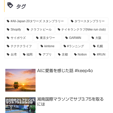
タグ
#All-Japan 20タワーズ スタンプラリー
タワースタンプラリー
Shopify
クラフトビール
ナイキランクラブ(Nike run club)
サイボウズ
東京タワー
GARMIN
大阪
テクテクライフ
kintone
#ランニング
札幌
台湾
福岡
アプリ
京都
Notion
#RUN
AIに愛着を感じた話 #keep4o
湘南国際マラソンでサブ3.75を取る
には