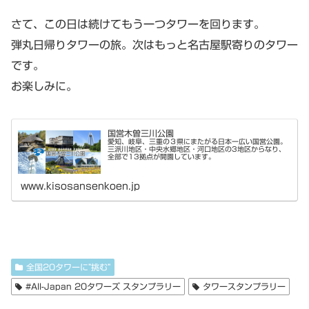
さて、この日は続けてもう一つタワーを回ります。
弾丸日帰りタワーの旅。次はもっと名古屋駅寄りのタワー
です。
お楽しみに。
国営木曽三川公園
愛知、岐阜、三重の３県にまたがる日本一広い国営公園。
三派川地区・中央水郷地区・河口地区の3地区からなり、
全部で13拠点が開園しています。
www.kisosansenkoen.jp
全国20タワーに”挑む”
#All-Japan 20タワーズ スタンプラリー
タワースタンプラリー