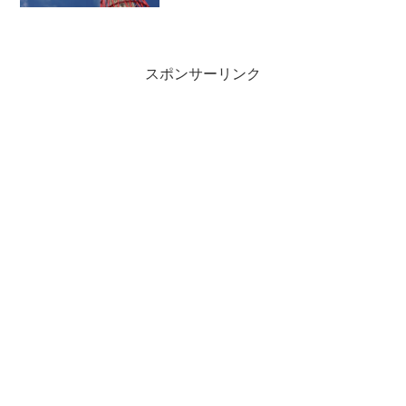
けど、決してそんなことない。山あいの
美しさと、食べ物の美味しさ、エネルギ
ッシュな人。やっぱり、空...
スポンサーリンク