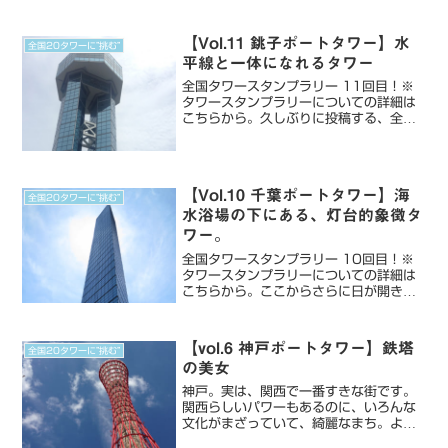
すぎた気がします。今回の目的地は、日
本の中でも外国人が...
【Vol.11 銚子ポートタワー】水
全国20タワーに”挑む”
平線と一体になれるタワー
全国タワースタンプラリー 11回目！※
タワースタンプラリーについての詳細は
こちらから。久しぶりに投稿する、全国
20タワーの旅。今回は千葉県銚子市にあ
る、銚子ポートタワー。銚子は関東エリ
アのタワーの一つですが、東京から少し
距離があるエリア。今...
【Vol.10 千葉ポートタワー】海
全国20タワーに”挑む”
水浴場の下にある、灯台的象徴タ
ワー。
全国タワースタンプラリー 10回目！※
タワースタンプラリーについての詳細は
こちらから。ここからさらに日が開きま
す。タワースタンプラリーは、1年が期
限なので、実は一ヶ月に1つは最低タワ
ーにいっていないと達成できません。そ
【vol.6 神戸ポートタワー】鉄塔
全国20タワーに”挑む”
んな焦燥感の中、いった...
の美女
神戸。実は、関西で一番すきな街です。
関西らしいパワーもあるのに、いろんな
文化がまざっていて、綺麗なまち。よく
横浜をコンパクトにした街とかいわれる