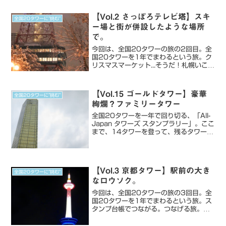
【Vol.2 さっぽろテレビ塔】スキ
全国20タワーに”挑む”
ー場と街が併設したような場所
で。
今回は、全国20タワーの旅の2回目。全
国20タワーを1年でまわるという旅。ク
リスマスマーケット...そうだ！札幌いこ
う！挑戦をスタートしてから、20日くら
い。いまだにスタンプは東京タワーの
み。どうせなら遠くにいきたいなぁ...そん
【Vol.15 ゴールドタワー】豪華
全国20タワーに”挑む”
なとき、札...
絢爛？ファミリータワー
全国20タワーを一年で回り切る、「All-
Japan タワーズ スタンプラリー」。ここ
まで、14タワーを登って、残るタワーは
6タワー。タワーをいっきに巡る予定だ
ったので、前回の鳥取の夢みなとタワー
から、移動して香川へ。15つ目のタワ
ー：ゴー...
【Vol.3 京都タワー】駅前の大き
全国20タワーに”挑む”
なロウソク。
今回は、全国20タワーの旅の3回目。全
国20タワーを1年でまわるという旅。ス
タンプ台帳でつながる。つなげる旅。前
回の札幌から時は流れて、5月。12月が
期限なのに、5月。いささかのんびりし