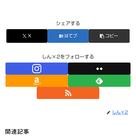
シェアする
X
はてブ
コピー
しん×2をフォローする
しん×2
関連記事