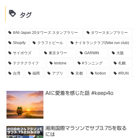
タグ
#All-Japan 20タワーズ スタンプラリー
タワースタンプラリー
Shopify
クラフトビール
ナイキランクラブ(Nike run club)
サイボウズ
東京タワー
GARMIN
大阪
テクテクライフ
kintone
#ランニング
札幌
台湾
福岡
アプリ
京都
Notion
#RUN
AIに愛着を感じた話 #keep4o
湘南国際マラソンでサブ3.75を取る
には