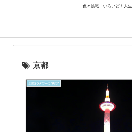
色々挑戦！いろいど！人生
京都
全国20タワーに”挑む”