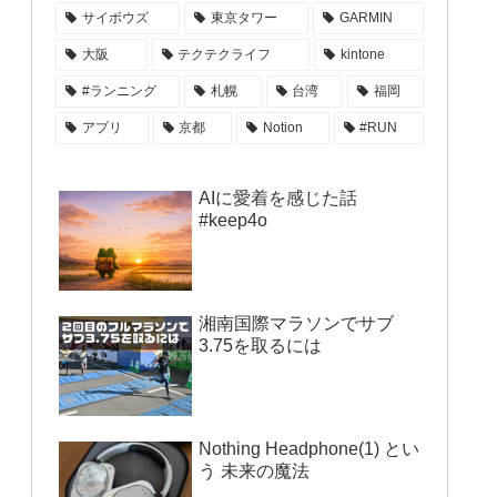
サイボウズ
東京タワー
GARMIN
大阪
テクテクライフ
kintone
#ランニング
札幌
台湾
福岡
アプリ
京都
Notion
#RUN
AIに愛着を感じた話
#keep4o
湘南国際マラソンでサブ
3.75を取るには
Nothing Headphone(1) とい
う 未来の魔法