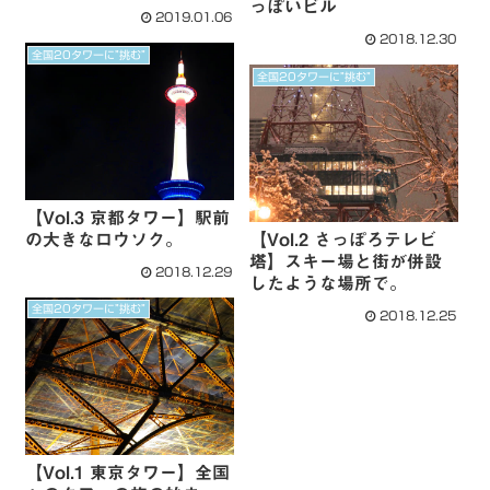
っぽいビル
2019.01.06
2018.12.30
全国20タワーに”挑む”
全国20タワーに”挑む”
【Vol.3 京都タワー】駅前
の大きなロウソク。
【Vol.2 さっぽろテレビ
塔】スキー場と街が併設
2018.12.29
したような場所で。
全国20タワーに”挑む”
2018.12.25
【Vol.1 東京タワー】全国