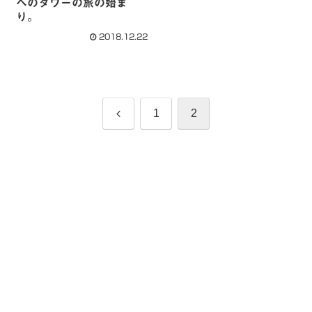
へのタワーの旅の始ま
り。
2018.12.22
前
1
2
へ