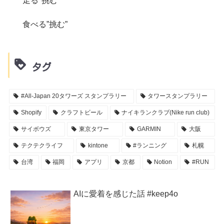
走る"挑む"
食べる”挑む”
タグ
#All-Japan 20タワーズ スタンプラリー
タワースタンプラリー
Shopify
クラフトビール
ナイキランクラブ(Nike run club)
サイボウズ
東京タワー
GARMIN
大阪
テクテクライフ
kintone
#ランニング
札幌
台湾
福岡
アプリ
京都
Notion
#RUN
AIに愛着を感じた話 #keep4o