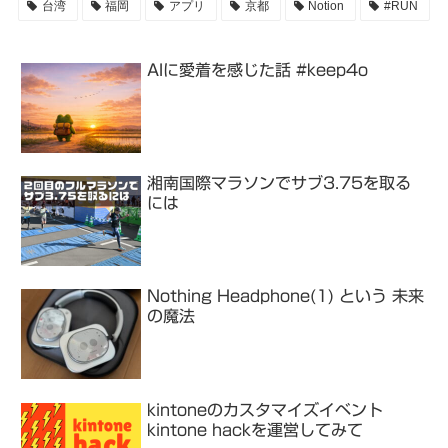
台湾
福岡
アプリ
京都
Notion
#RUN
AIに愛着を感じた話 #keep4o
湘南国際マラソンでサブ3.75を取る
には
Nothing Headphone(1) という 未来
の魔法
kintoneのカスタマイズイベント
kintone hackを運営してみて