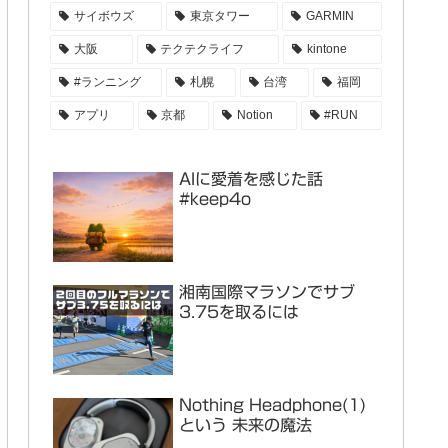
サイボウズ
東京タワー
GARMIN
大阪
テクテクライフ
kintone
#ランニング
札幌
台湾
福岡
アプリ
京都
Notion
#RUN
AIに愛着を感じた話
#keep4o
湘南国際マラソンでサブ
3.75を取るには
Nothing Headphone(1)
という 未来の魔法